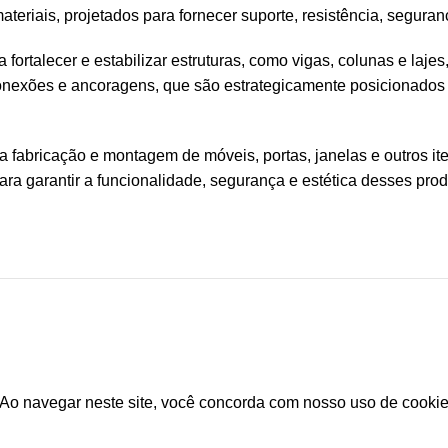
riais, projetados para fornecer suporte, resistência, seguran
a fortalecer e estabilizar estruturas, como vigas, colunas e laj
onexões e ancoragens, que são estrategicamente posicionados e f
abricação e montagem de móveis, portas, janelas e outros itens
ra garantir a funcionalidade, segurança e estética desses produ
es Ferragens
/ Política de Privaqcidade
.
Ao navegar neste site, você concorda com nosso uso de cookie