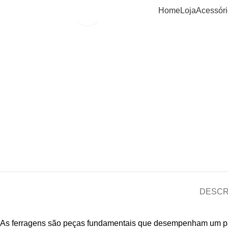
Home
Loja
Acessór
Clique para ampliar
DESCR
As ferragens são peças fundamentais que desempenham um pap