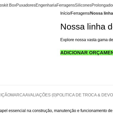
ios
kit Box
Puxadores
Engenharia
Ferragens
Silicones
Prolongado
Início
Ferragens
Nossa linha
Nossa linha 
Explore nossa vasta gama de
ADICIONAR ORÇAME
IÇÃO
MARCA
AVALIAÇÕES (0)
POLITICA DE TROCA & DEV
el essencial na construção, manutenção e funcionamento de 