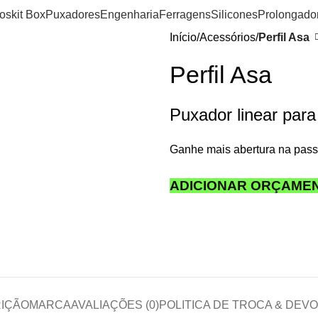
ios
kit Box
Puxadores
Engenharia
Ferragens
Silicones
Prolongado
Início
Acessórios
Perfil Asa
Perfil Asa
Puxador linear para
Ganhe mais abertura na passa
ADICIONAR ORÇAME
IÇÃO
MARCA
AVALIAÇÕES (0)
POLITICA DE TROCA & DEV