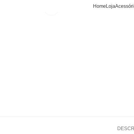
Home
Loja
Acessór
Clique para ampliar
DESCR