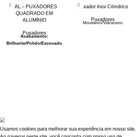
PAL – PUXADORES
Puxador Inox Cilindrico
QUADRADO EM
Puxadores
ALUMÍNIO
Moveleiro/Vidraceiro
Puxadores
Acabamento:
Brilhante/Polido/Escovado
copyright 2025 - Todos os direitos reservados -
AJ
Abranches Ferragens
/ Política de Privaqcidade
.
Usamos cookies para melhorar sua experiência em nosso site.
Ao navegar neste site, você concorda com nosso uso de