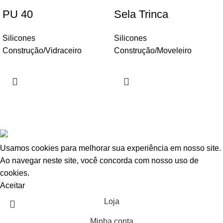
PU 40
Sela Trinca
Silicones
Silicones
Construção/Vidraceiro
Construção/Moveleiro
copyright 2025 - Todos os direitos reservados -
AJ
Abranches Ferragens
/ Política de Privaqcidade
.
Usamos cookies para melhorar sua experiência em nosso site.
Ao navegar neste site, você concorda com nosso uso de
cookies.
Aceitar
Loja
Minha conta