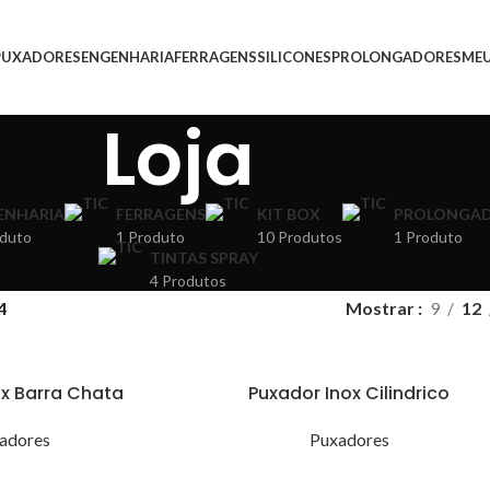
PUXADORES
ENGENHARIA
FERRAGENS
SILICONES
PROLONGADORES
ME
Loja
ENHARIA
FERRAGENS
KIT BOX
PROLONGA
oduto
1 Produto
10 Produtos
1 Produto
TINTAS SPRAY
4 Produtos
4
Mostrar
9
12
ox Barra Chata
Puxador Inox Cilindrico
adores
Puxadores