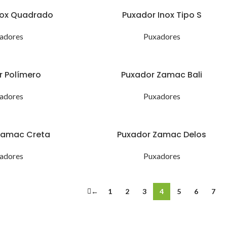
nox Quadrado
Puxador Inox Tipo S
adores
Puxadores
r Polímero
Puxador Zamac Bali
adores
Puxadores
Zamac Creta
Puxador Zamac Delos
adores
Puxadores
←
1
2
3
4
5
6
7