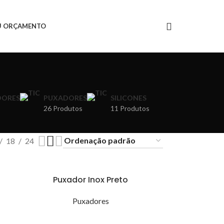
U ORÇAMENTO
DORES
PUXADORES
SILICONES
26 Produtos
11 Produtos
18
24
Puxador Inox Preto
Puxadores