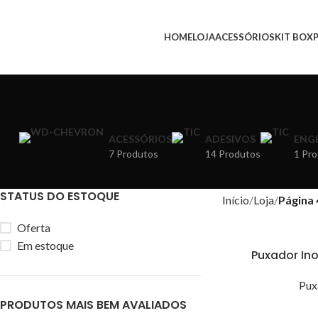
HOME
LOJA
ACESSÓRIOS
KIT BOX
ACESSÓRIOS
ADESIVOS
ENG
7 Produtos
14 Produtos
1 Pr
STATUS DO ESTOQUE
Início
Loja
Página 
Oferta
Em estoque
Puxador In
Pux
PRODUTOS MAIS BEM AVALIADOS